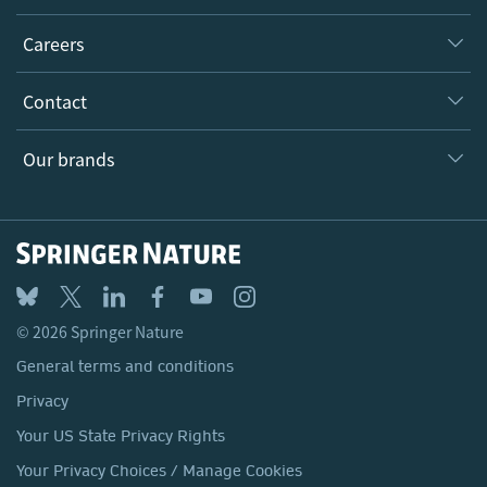
Executive team
Taking Responsibility
Careers
Our Communities
Inclusion
Our Research Division
Why Work Here?
Contact
Policies, Reports & Modern Slavery Act
Our Education Division
Search our vacancies ↗
Suppliers
Locations & Contact
Our Health Division
Our brands
Media
Springer Nature
Springer
Nature Portfolio
BMC
© 2026 Springer Nature
Discover
General terms and conditions
Palgrave Macmillan
Privacy
Macmillan Education
Your US State Privacy Rights
Springer Health+
Your Privacy Choices / Manage Cookies