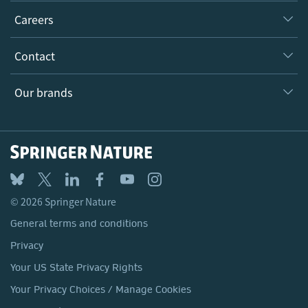
Executive team
Taking Responsibility
Careers
Our Communities
Inclusion
Our Research Division
Why Work Here?
Contact
Policies, Reports & Modern Slavery Act
Our Education Division
Search our vacancies ↗
Suppliers
Locations & Contact
Our Health Division
Our brands
Media
Springer Nature
Springer
Nature Portfolio
BMC
© 2026 Springer Nature
Discover
General terms and conditions
Palgrave Macmillan
Privacy
Macmillan Education
Your US State Privacy Rights
Springer Health+
Your Privacy Choices / Manage Cookies