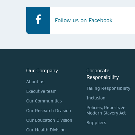
Follow us on Facebook
Our Company
Corporate
Responsibility
About us
Taking Responsibility
Executive team
Inclusion
Our Communities
Policies, Reports &
Our Research Division
Modern Slavery Act
Our Education Division
Suppliers
Our Health Division