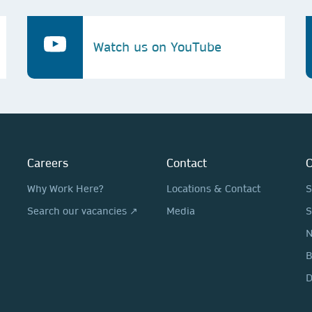
Watch us on YouTube
Careers
Contact
O
Why Work Here?
Locations & Contact
S
Search our vacancies ↗
Media
S
N
D