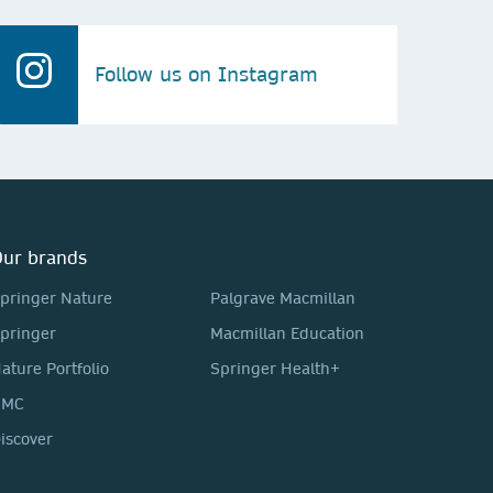
Follow us on Instagram
ur brands
pringer Nature
Palgrave Macmillan
pringer
Macmillan Education
ature Portfolio
Springer Health+
BMC
iscover