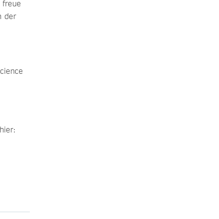
 freue
n der
Science
hier: