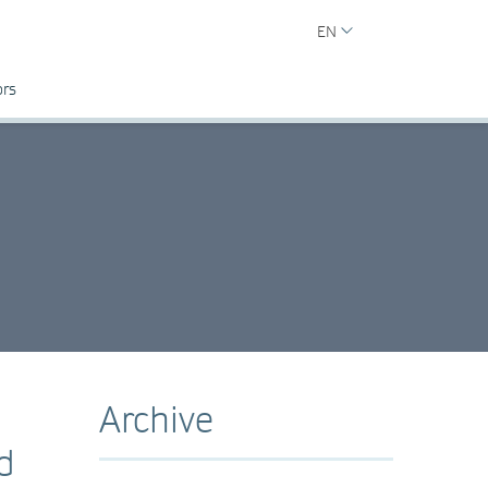
EN
ors
Archive
d