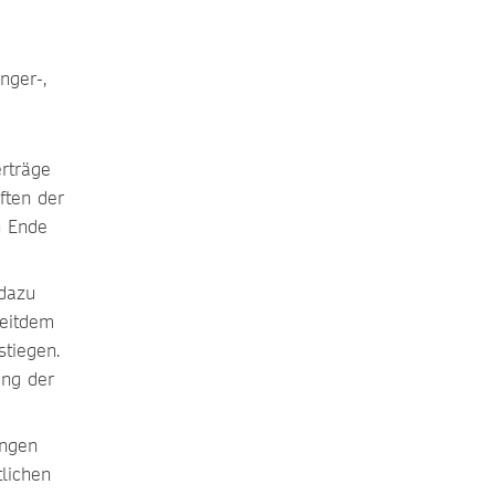
nger-,
rträge
ften der
n Ende
dazu
Seitdem
stiegen.
ung der
ungen
tlichen