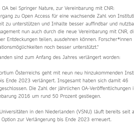
n OA bei Springer Nature, zur Vereinbarung mit CNR:
bergang zu Open Access für eine wachsende Zahl von Institut
it zu unterstützen und Inhalte besser auffindbar und nutzba
ngagement nun auch durch die neue Vereinbarung mit CNR, d
her Entdeckungen teilen, ausdehnen können. Forscher*innen 
ionsmöglichkeiten noch besser unterstützt.“
landen sind zum Anfang des Jahres verlängert worden:
ortium Österreichs geht mit neun neu hinzukommenden Insti
 bis Ende 2023 verlängert. Insgesamt haben sich damit 46
geschlossen. Die Zahl der jährlichen OA-Veröffentlichungen 
ereinbarung 2016 um rund 50 Prozent gestiegen.
niversitäten in den Niederlanden (VSNU) läuft bereits seit 
 Option zur Verlängerung bis Ende 2023 erneuert.