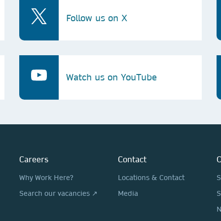
Follow us on X
Watch us on YouTube
Careers
Contact
O
Why Work Here?
Locations & Contact
S
Search our vacancies ↗
Media
S
N