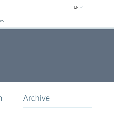
EN
ors
n
Archive