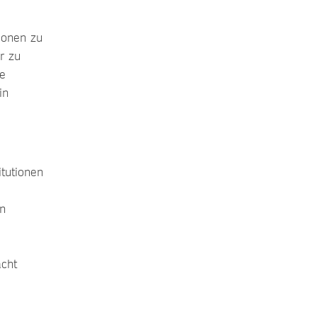
ionen zu
r zu
ie
in
tutionen
in
acht