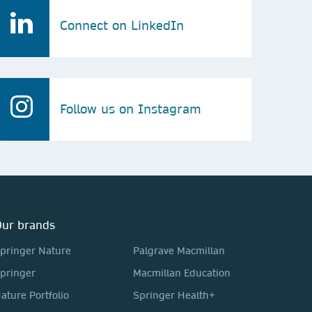
Connect on LinkedIn
Follow us on Instagram
ur brands
pringer Nature
Palgrave Macmillan
pringer
Macmillan Education
ature Portfolio
Springer Health+