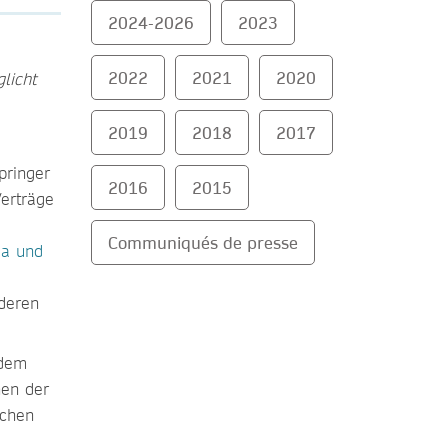
2024-2026
2023
2022
2021
2020
licht
2019
2018
2017
pringer
2016
2015
Verträge
)
Communiqués de presse
a und
nderen
 dem
nen der
ichen