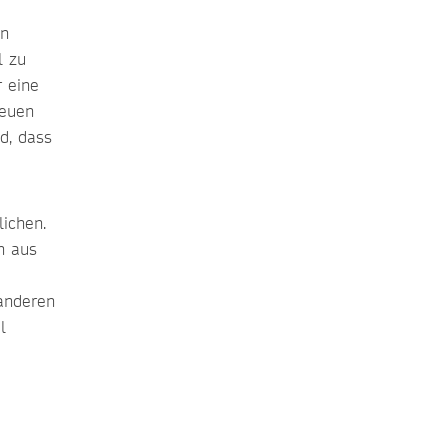
en
l zu
 eine
neuen
d, dass
lichen.
n aus
 anderen
l