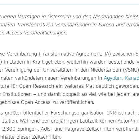
euerten Verträgen in Österreich und den Niederlanden bleibt
ionalen Transformativen Vereinbarungen in Europa und ermög
en Access-Veröffentlichungen.
ive Vereinbarung (Transformative Agreement, TA) zwischen S
in Italien in Kraft getreten, weiterhin wurden bestehende 
er Vereinigung der Universitäten in den Niederlanden (VSNU
onaten verkündeten neuen Vereinbarungen in
Ägypten
,
Kanad
ture für Open Research ein weiteres Mal deutlich geworden.
Institutionen – und damit doppelt so viel wie bei jedem a
rgebnisse Open Access zu veröffentlichen.
ns größter öffentlicher Forschungsorganisation CNR ist nach
 Italien. Während der dreijährigen Laufzeit können Autor*in
2.300 Springer-, Adis- und Palgrave-Zeitschriften veröffentl
nhalte dieser Zeitschriften.