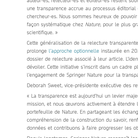
auteur-es, relecteur-es et éditeur-es restent sou
une transparence accrue au processus éditorial
chercheur-es. Nous sommes heureux de pouvoir d
façon systématique chez
Nature
, pour le plus 
scientifique. »
Cette généralisation de la relecture transparent
prolonge
l’approche optionnelle
instaurée en 202
dossier de relecture associé à leur article. L’iden
dévoiler. Cette initiative s’inscrit dans un cadre
l’engagement de Springer Nature pour la transpa
Deborah Sweet, vice-présidente exécutive des r
« La transparence est aujourd’hui un levier maje
mission, et nous œuvrons activement à étendre 
portefeuille de Nature. En partageant les échang
compréhension de la construction du savoir, renf
données et contribuons à faire progresser les obj