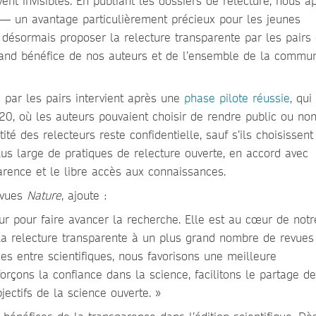
vent invisibles. En publiant les dossiers de relecture, nous a
 — un avantage particulièrement précieux pour les jeunes
ésormais proposer la relecture transparente par les pairs
grand bénéfice de nos auteurs et de l’ensemble de la commu
e par les pairs intervient après une
phase pilote réussie
, qui
0, où les auteurs pouvaient choisir de rendre public ou non
tité des relecteurs reste confidentielle, sauf s’ils choisissent
 plus large de pratiques de relecture ouverte, en accord avec
rence et le libre accès aux connaissances.
evues
Nature
, ajoute :
ur pour faire avancer la recherche. Elle est au cœur de notr
la relecture transparente à un plus grand nombre de revues
es entre scientifiques, nous favorisons une meilleure
orçons la confiance dans la science, facilitons le partage d
ectifs de la science ouverte. »