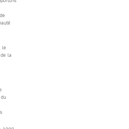
pportons
 de
nauté
 le
 de la
e
 du
es