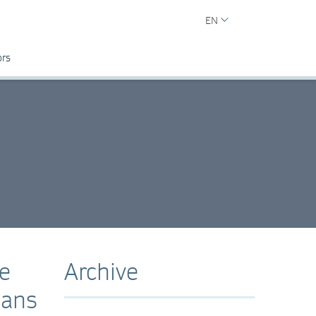
EN
ors
me
Archive
dans