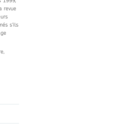
s 1999,
a revue
eurs
més s’ils
age
e,