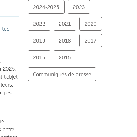
2024-2026
2023
2022
2021
2020
 les
2019
2018
2017
2016
2015
,
n 2025,
Communiqués de presse
 l’objet
teurs,
ncipes
le
s entre