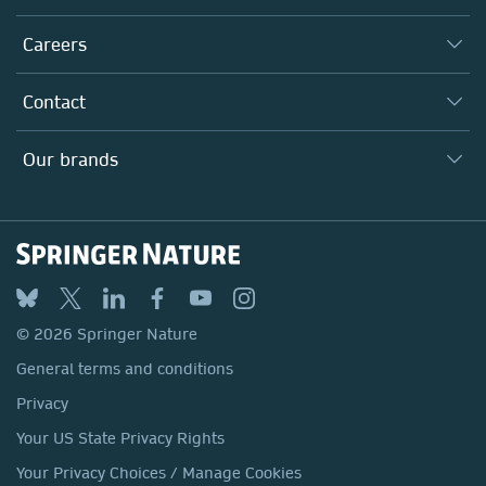
Executive team
Taking Responsibility
Careers
Our Communities
Inclusion
Our Research Division
Why Work Here?
Contact
Policies, Reports & Modern Slavery Act
Our Education Division
Search our vacancies ↗
Suppliers
Locations & Contact
Our Health Division
Our brands
Media
Springer Nature
Springer
Nature Portfolio
BMC
© 2026 Springer Nature
Discover
General terms and conditions
Palgrave Macmillan
Privacy
Macmillan Education
Your US State Privacy Rights
Springer Health+
Your Privacy Choices / Manage Cookies