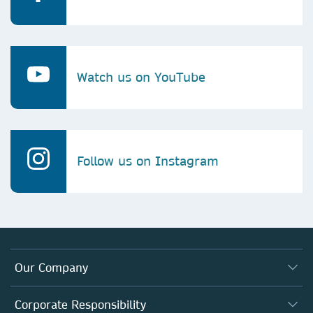
Watch us on YouTube
Follow us on Instagram
Our Company
About us
Corporate Responsibility