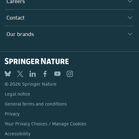
Careers
Our Communities
Inclusion
Our Research Division
Why Work Here?
Contact
Policies, Reports & Modern Slavery Act
Our Education Division
Search our vacancies ↗
Suppliers
Locations & Contact
Our Health Division
Our brands
Media
Springer Nature
Springer
Nature Portfolio
BMC
© 2026 Springer Nature
Discover
Legal notice
Palgrave Macmillan
General terms and conditions
Macmillan Education
Privacy
Springer Health+
Your Privacy Choices / Manage Cookies
Accessibility