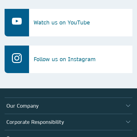
Watch us on YouTube
Follow us on Instagram
Our Company
About us
Corporate Responsibility
Executive team
Taking Responsibility