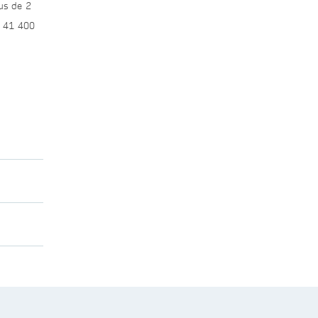
lus de 2
de 41 400