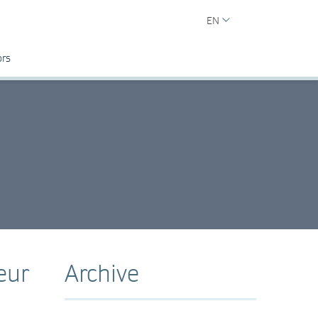
EN
ors
eur
Archive