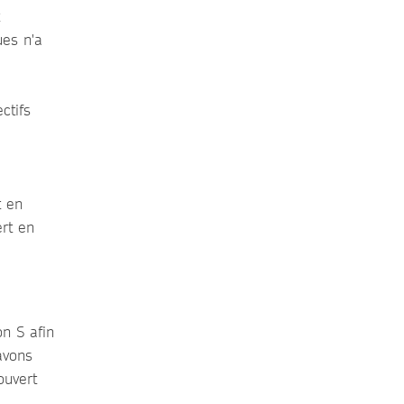
ues n'a
ctifs
t en
rt en
n S afin
avons
ouvert