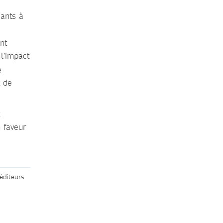
mants à
nt
 l’impact
e
t de
 faveur
éditeurs