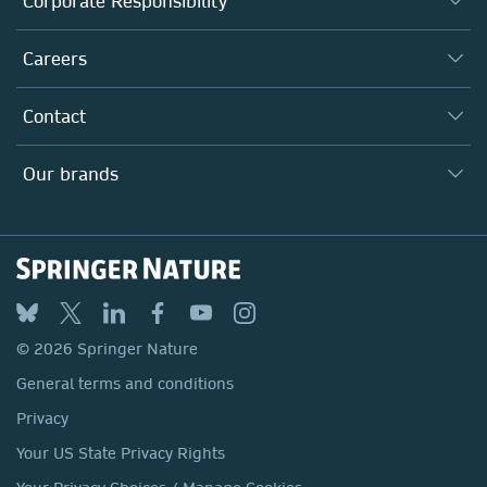
Corporate Responsibility
Executive team
Taking Responsibility
Careers
Our Communities
Inclusion
Our Research Division
Why Work Here?
Contact
Policies, Reports & Modern Slavery Act
Our Education Division
Search our vacancies ↗
Suppliers
Locations & Contact
Our Health Division
Our brands
Media
Springer Nature
Springer
Nature Portfolio
BMC
© 2026 Springer Nature
Discover
General terms and conditions
Palgrave Macmillan
Privacy
Macmillan Education
Your US State Privacy Rights
Springer Health+