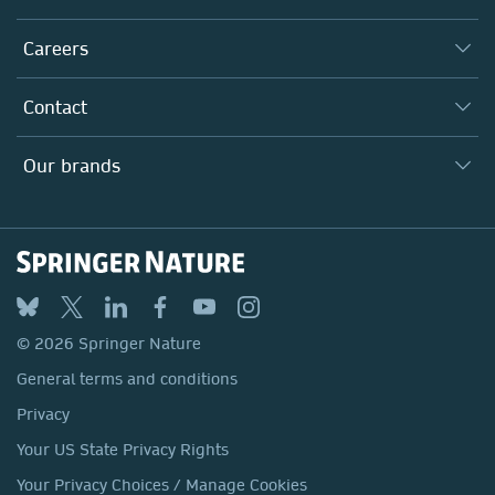
Executive team
Taking Responsibility
Careers
Our Communities
Inclusion
Our Research Division
Why Work Here?
Contact
Policies, Reports & Modern Slavery Act
Our Education Division
Search our vacancies ↗
Suppliers
Locations & Contact
Our Health Division
Our brands
Media
Springer Nature
Springer
Nature Portfolio
BMC
© 2026 Springer Nature
Discover
General terms and conditions
Palgrave Macmillan
Privacy
Macmillan Education
Your US State Privacy Rights
Springer Health+
Your Privacy Choices / Manage Cookies