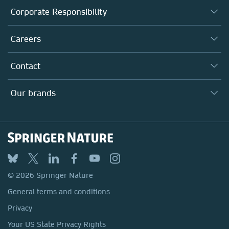
About us
Corporate Responsibility
Executive team
Taking Responsibility
Careers
Our Communities
Inclusion
Our Research Division
Why Work Here?
Contact
Policies, Reports & Modern Slavery Act
Our Education Division
Search our vacancies ↗
Suppliers
Locations & Contact
Our Health Division
Our brands
Media
Springer Nature
Springer
Nature Portfolio
BMC
© 2026 Springer Nature
Discover
General terms and conditions
Palgrave Macmillan
Privacy
Macmillan Education
Your US State Privacy Rights