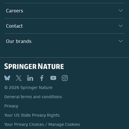
Executive team
Taking Responsibility
Careers
Our Communities
Inclusion
Our Research Division
Why Work Here?
Contact
Policies, Reports & Modern Slavery Act
Our Education Division
Search our vacancies ↗
Suppliers
Locations & Contact
Our Health Division
Our brands
Media
Springer Nature
Springer
Nature Portfolio
BMC
© 2026 Springer Nature
Discover
General terms and conditions
Palgrave Macmillan
Privacy
Macmillan Education
Your US State Privacy Rights
Springer Health+
Your Privacy Choices / Manage Cookies