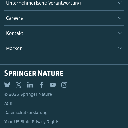
Über uns
Unternehmerische Verantwortung
Geschäftsleitung
Verantwortung übernehmen
Careers
Communities
Inklusion
Geschäftsbereich Research
Arbeiten bei Springer Nature
Kontakt
Policies, Reports & Modern Slavery Act
Geschäftsbereich Education
Stellenangebote ↗
Lieferanten
Standorte & Kontakt
Geschäftsbereich Health
Marken
Media
Springer Nature
Springer
Nature Portfolio
BMC
© 2026 Springer Nature
Discover
AGB
Palgrave Macmillan
Datenschutzerklärung
Macmillan Education
Your US State Privacy Rights
Springer Health+