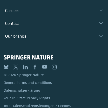
Executive team
Taking Responsibility
Careers
Our Communities
Inclusion
Our Research Division
Why Work Here?
Contact
Policies, Reports & Modern Slavery Act
Our Education Division
Search our vacancies ↗
Suppliers
Locations & Contact
Our Health Division
Our brands
Media
Springer Nature
Springer
Nature Portfolio
BMC
© 2026 Springer Nature
Discover
General terms and conditions
Palgrave Macmillan
Datenschutzerklärung
Macmillan Education
Your US State Privacy Rights
Springer Health+
Ihre Datenschutzeinstellungen / Cookies