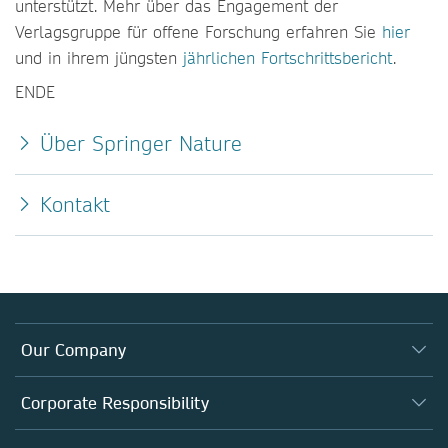
unterstützt. Mehr über das Engagement der
Verlagsgruppe für offene Forschung erfahren Sie
hier
und in ihrem jüngsten
jährlichen Fortschrittsbericht
.
ENDE
Über Springer Nature
Kontakt
Our Company
About us
Corporate Responsibility
Executive team