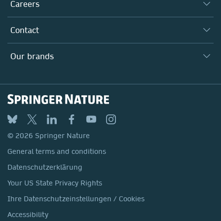
Taking Responsibility
Careers
Our Communities
Inclusion
Our Research Division
Why Work Here?
Contact
Policies, Reports & Modern Slavery Act
Our Education Division
Search our vacancies ↗
Suppliers
Locations & Contact
Our Health Division
Our brands
Media
Springer Nature
Springer
Nature Portfolio
BMC
© 2026 Springer Nature
Discover
General terms and conditions
Palgrave Macmillan
Datenschutzerklärung
Macmillan Education
Your US State Privacy Rights
Springer Health+
Ihre Datenschutzeinstellungen / Cookies
Accessibility