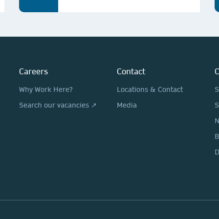
Careers
Contact
O
Why Work Here?
Locations & Contact
S
Search our vacancies ↗
Media
S
N
D