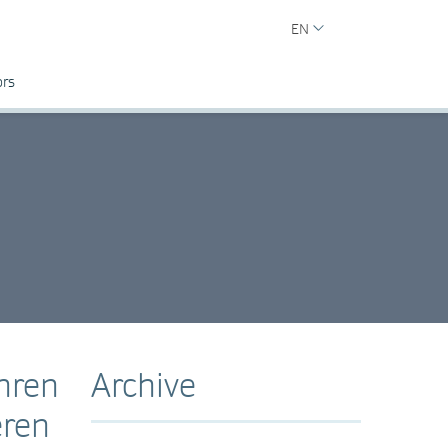
EN
ors
hren
Archive
eren