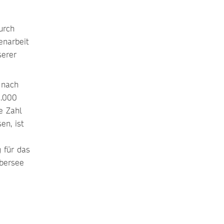
urch
enarbeit
serer
 nach
2.000
e Zahl
en, ist
 für das
Übersee