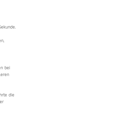
Sekunde.
en,
en bei
leren
rte die
er