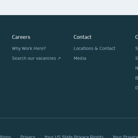
Careers
Contact
O
Why Work Here?
Locations & Contact
S
Search our vacancies ↗
Media
S
N
D
itions
Privacy
Your US State Privacy Rights
Your Privac