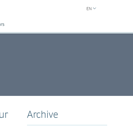
EN
ors
ur
Archive