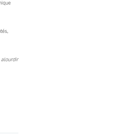
thique
tés,
alourdir