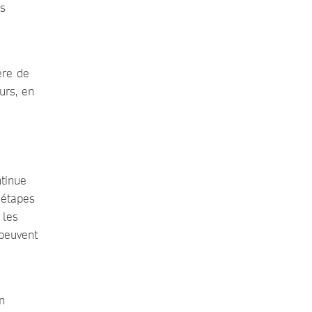
es
ère de
urs, en
tinue
 étapes
 les
 peuvent
n