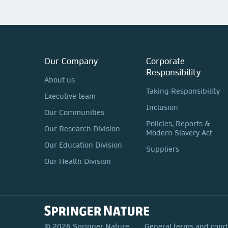
Our Company
Corporate
Responsibility
About us
Taking Responsibility
Executive team
Inclusion
Our Communities
Policies, Reports &
Our Research Division
Modern Slavery Act
Our Education Division
Suppliers
Our Health Division
© 2026 Springer Nature
General terms and cond