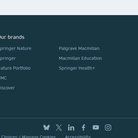
ur brands
pringer Nature
Palgrave Macmillan
pringer
Macmillan Education
ature Portfolio
Springer Health+
BMC
iscover
y Choices / Manage Cookies
Accessibility