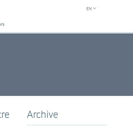
EN
ors
tre
Archive