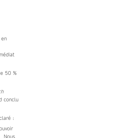
 en
médiat
 de 50 %
ch
d conclu
claré :
ouvoir
e. Nous