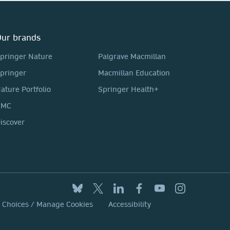
ur brands
pringer Nature
Palgrave Macmillan
pringer
Macmillan Education
ature Portfolio
Springer Health+
BMC
iscover
y Choices / Manage Cookies
Accessibility