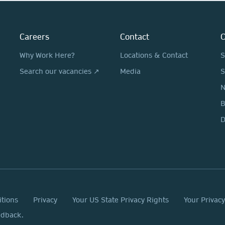
Careers
Contact
O
Why Work Here?
Locations & Contact
S
Search our vacancies ↗
Media
S
N
D
itions
Privacy
Your US State Privacy Rights
Your Privac
edback.