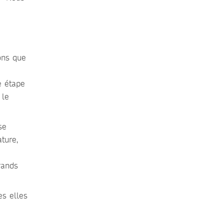
ons que
e étape
 le
se
ture,
rands
es elles