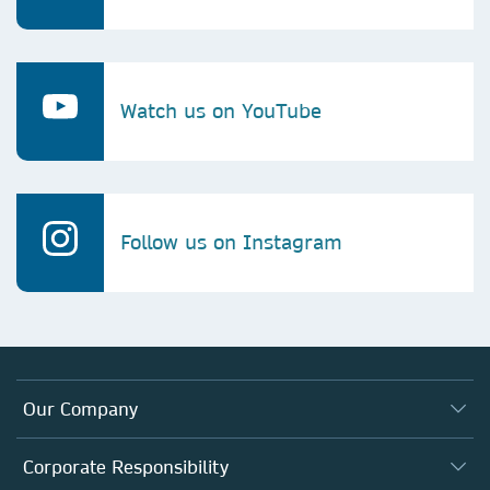
Watch us on YouTube
Follow us on Instagram
Our Company
About us
Corporate Responsibility