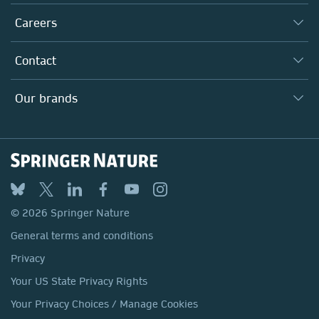
Executive team
Taking Responsibility
Careers
Our Communities
Inclusion
Our Research Division
Why Work Here?
Contact
Policies, Reports & Modern Slavery Act
Our Education Division
Search our vacancies ↗
Suppliers
Locations & Contact
Our Health Division
Our brands
Media
Springer Nature
Springer
Nature Portfolio
BMC
© 2026 Springer Nature
Discover
General terms and conditions
Palgrave Macmillan
Privacy
Macmillan Education
Your US State Privacy Rights
Springer Health+
Your Privacy Choices / Manage Cookies