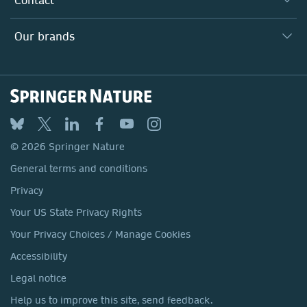
Policies, Reports & Modern Slavery Act
Our Education Division
Search our vacancies ↗
Suppliers
Locations & Contact
Our Health Division
Our brands
Media
Springer Nature
Springer
Nature Portfolio
BMC
© 2026 Springer Nature
Discover
General terms and conditions
Palgrave Macmillan
Privacy
Macmillan Education
Your US State Privacy Rights
Springer Health+
Your Privacy Choices / Manage Cookies
Accessibility
Legal notice
Help us to improve this site, send feedback.