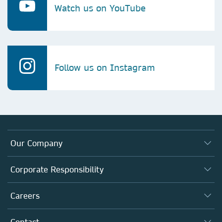
Watch us on YouTube
Follow us on Instagram
Our Company
About us
Corporate Responsibility
Executive team
Taking Responsibility
Careers
Our Communities
Inclusion
Our Research Division
Why Work Here?
Contact