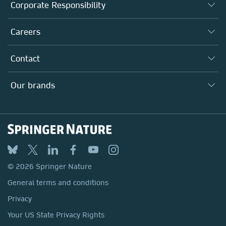
About us
Corporate Responsibility
Executive team
Taking Responsibility
Careers
Our Communities
Inclusion
Our Research Division
Why Work Here?
Contact
Policies, Reports & Modern Slavery Act
Our Education Division
Search our vacancies ↗
Suppliers
Locations & Contact
Our Health Division
Our brands
Media
Springer Nature
Springer
Nature Portfolio
BMC
© 2026 Springer Nature
Discover
General terms and conditions
Palgrave Macmillan
Privacy
Macmillan Education
Your US State Privacy Rights
Springer Health+